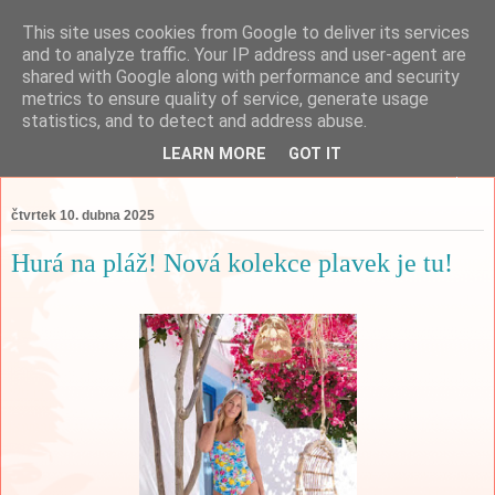
This site uses cookies from Google to deliver its services
and to analyze traffic. Your IP address and user-agent are
shared with Google along with performance and security
metrics to ensure quality of service, generate usage
statistics, and to detect and address abuse.
LEARN MORE
GOT IT
▼
čtvrtek 10. dubna 2025
Hurá na pláž! Nová kolekce plavek je tu!